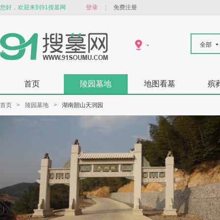
您好，欢迎来到91搜墓网
登录
|
免费注册
全部
首页
陵园墓地
地图看墓
殡
首页
>
陵园墓地
>
湖南韶山天润园