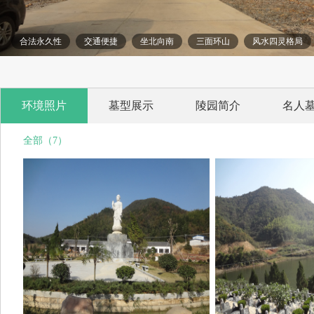
合法永久性
交通便捷
坐北向南
三面环山
风水四灵格局
环境照片
墓型展示
陵园简介
名人
全部（7）