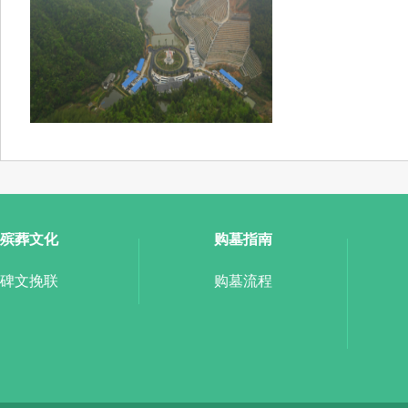
殡葬文化
购墓指南
碑文挽联
购墓流程