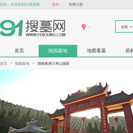
您好，欢迎来到91搜墓网
登录
|
免费注册
全部
首页
陵园墓地
地图看墓
殡
首页
>
陵园墓地
>
湖南株洲万寿山陵园