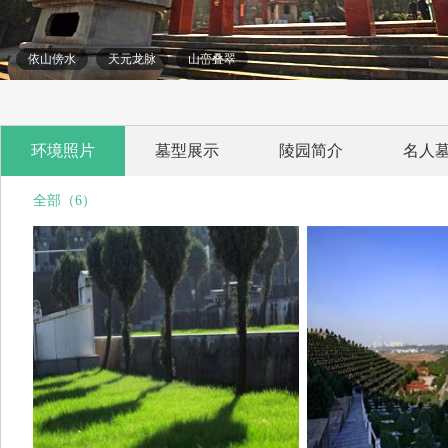
依山傍水
天元龙脉
山峦叠翠
环境照片
墓型展示
陵园简介
名人
全部（6）